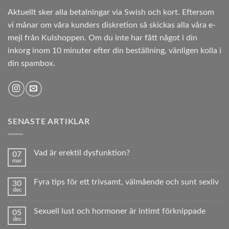
Aktuellt sker alla betalningar via Swish och kort. Eftersom
vi månar om våra kunders diskretion så skickas alla våra e-
mejl från Kulshoppen. Om du inte har fått något i din
inkorg inom 10 minuter efter din beställning, vänligen kolla i
din spambox.
SENASTE ARTIKLAR
Vad är erektil dysfunktion?
07
mar
Inga
kommentarer
till
Fyra tips för ett trivsamt, välmående och sunt sexliv
30
Vad
dec
är
Inga
erektil
kommentarer
dysfunktion?
till
Sexuell lust och hormoner är intimt förknippade
05
Fyra
dec
tips
Inga
för
kommentarer