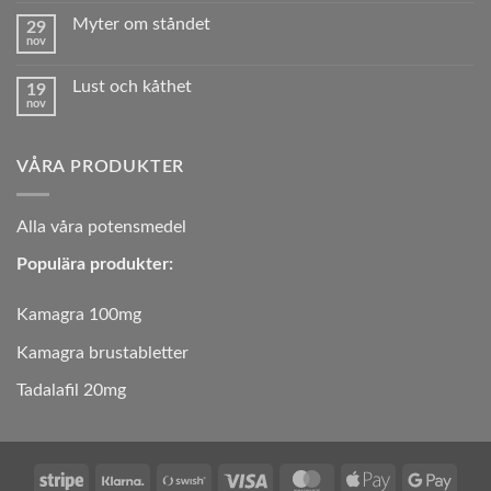
ett
till
trivsamt,
Myter om ståndet
29
Sexuell
välmående
nov
lust
Inga
och
och
kommentarer
sunt sexliv
hormoner
till
är
Lust och kåthet
19
Myter
intimt
nov
om
Inga
förknippade
ståndet
kommentarer
till
Lust
VÅRA PRODUKTER
och
kåthet
A
lla våra potensmedel
Populära produkter:
Kamagra 100mg
Kamagra brustabletter
Tadalafil 20mg
Stripe
Klarna
Swish
Visa
MasterCard
Apple
Googl