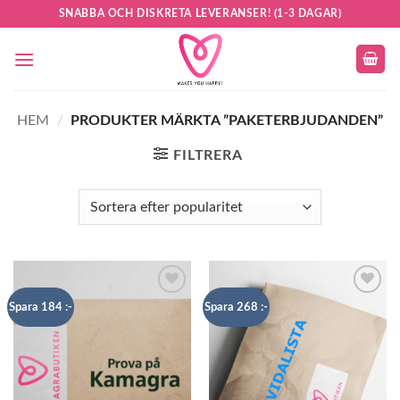
Skip
SNABBA OCH DISKRETA LEVERANSER! (1-3 DAGAR)
to
content
HEM
/
PRODUKTER MÄRKTA ”PAKETERBJUDANDEN”
FILTRERA
Add to
Add to
Spara 184 :-
Spara 268 :-
wishlist
wishlist