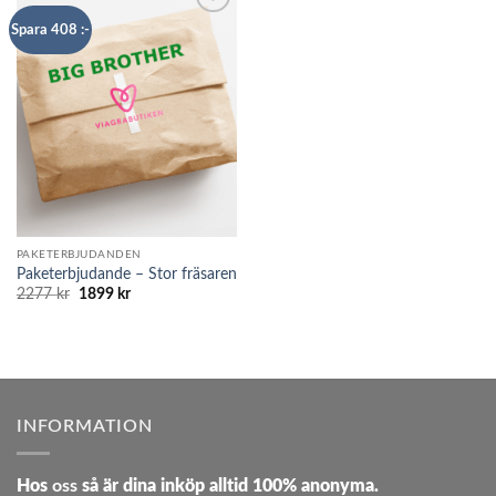
Add to
Spara 408 :-
wishlist
PAKETERBJUDANDEN
Paketerbjudande – Stor fräsaren
Det
Det
2277
kr
1899
kr
ursprungliga
nuvarande
priset
priset
var:
är:
2277 kr.
1899 kr.
INFORMATION
Hos
oss
så är dina inköp alltid 100% anonyma.