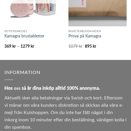
POTENSMEDEL
PAKETERBJUDANDEN
Kamagra brustabletter
Prova på Kamagra
Prisintervall:
Det
Det
369
kr
–
1279
kr
1079
kr
895
kr
369 kr
ursprungliga
nuvarande
till
priset
priset
1279 kr
var:
är:
1079 kr.
895 kr.
INFORMATION
Hos
oss
så är dina inköp alltid 100% anonyma.
Aktuellt sker alla betalningar via Swish och kort. Eftersom
vi månar om våra kunders diskretion så skickas alla våra e-
mejl från Kulshoppen. Om du inte har fått något i din
inkorg inom 10 minuter efter din beställning, vänligen kolla i
din spambox.