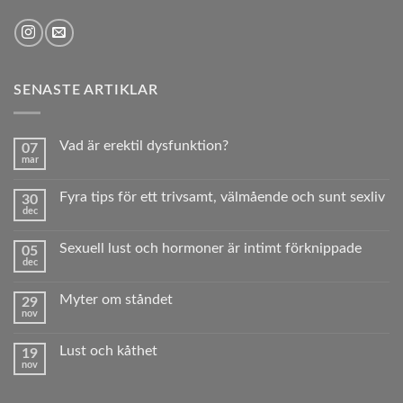
SENASTE ARTIKLAR
Vad är erektil dysfunktion?
07
mar
Inga
kommentarer
till
Fyra tips för ett trivsamt, välmående och sunt sexliv
30
Vad
dec
är
Inga
erektil
kommentarer
dysfunktion?
till
Sexuell lust och hormoner är intimt förknippade
05
Fyra
dec
tips
Inga
för
kommentarer
ett
till
trivsamt,
Myter om ståndet
29
Sexuell
välmående
nov
lust
Inga
och
och
kommentarer
sunt sexliv
hormoner
till
är
Lust och kåthet
19
Myter
intimt
nov
om
Inga
förknippade
ståndet
kommentarer
till