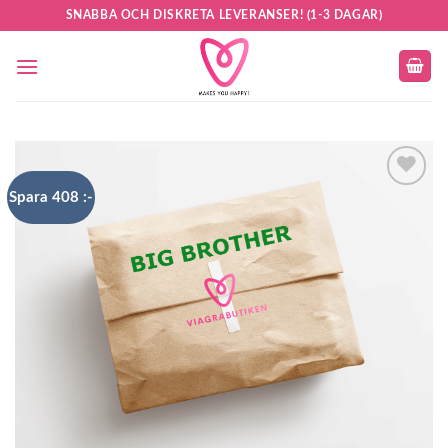
Skip
SNABBA OCH DISKRETA LEVERANSER! (1-3 DAGAR)
to
content
Spara 408 :-
Add to
wishlist