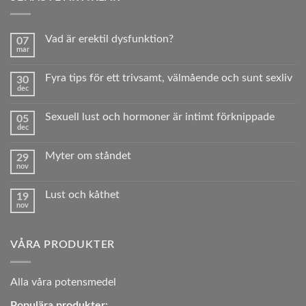
Vad är erektil dysfunktion?
07
mar
Inga
kommentarer
till
Fyra tips för ett trivsamt, välmående och sunt sexliv
30
Vad
dec
är
Inga
erektil
kommentarer
dysfunktion?
till
Sexuell lust och hormoner är intimt förknippade
05
Fyra
dec
tips
Inga
för
kommentarer
ett
till
trivsamt,
Myter om ståndet
29
Sexuell
välmående
nov
lust
Inga
och
och
kommentarer
sunt sexliv
hormoner
till
är
Lust och kåthet
19
Myter
intimt
nov
om
Inga
förknippade
ståndet
kommentarer
till
Lust
VÅRA PRODUKTER
och
kåthet
A
lla våra potensmedel
Populära produkter: