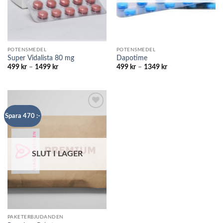
POTENSMEDEL
POTENSMEDEL
Super Vidalista 80 mg
Dapotime
Prisintervall:
Prisintervall:
499
kr
–
1499
kr
499
kr
–
1349
kr
499 kr
499 kr
till
till
1499 kr
1349 kr
Add to
Spara 470 :-
wishlist
SLUT I LAGER
PAKETERBJUDANDEN