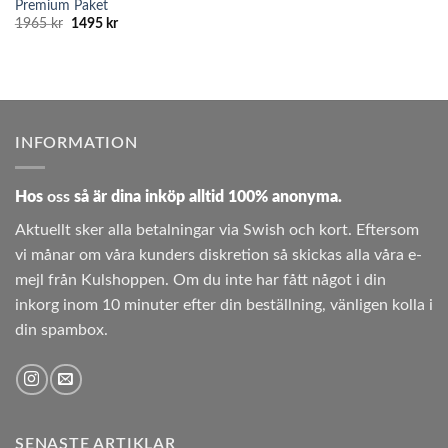
Premium Paket
Det
Det
1965
kr
1495
kr
ursprungliga
nuvarande
priset
priset
var:
är:
1965 kr.
1495 kr.
INFORMATION
Hos
oss
så är dina inköp alltid 100% anonyma.
Aktuellt sker alla betalningar via Swish och kort. Eftersom
vi månar om våra kunders diskretion så skickas alla våra e-
mejl från Kulshoppen. Om du inte har fått något i din
inkorg inom 10 minuter efter din beställning, vänligen kolla i
din spambox.
SENASTE ARTIKLAR