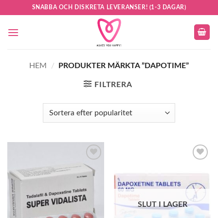
Skip
SNABBA OCH DISKRETA LEVERANSER! (1-3 DAGAR)
to
content
HEM
/
PRODUKTER MÄRKTA ”DAPOTIME”
FILTRERA
Add to
Add to
wishlist
wishlist
SLUT I LAGER