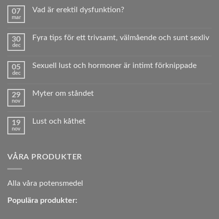
Vad är erektil dysfunktion?
07
mar
Inga
kommentarer
till
Fyra tips för ett trivsamt, välmående och sunt sexliv
30
Vad
dec
är
Inga
erektil
kommentarer
dysfunktion?
till
Sexuell lust och hormoner är intimt förknippade
05
Fyra
dec
tips
Inga
för
kommentarer
ett
till
trivsamt,
Myter om ståndet
29
Sexuell
välmående
nov
lust
Inga
och
och
kommentarer
sunt sexliv
hormoner
till
är
Lust och kåthet
19
Myter
intimt
nov
om
Inga
förknippade
ståndet
kommentarer
till
Lust
VÅRA PRODUKTER
och
kåthet
A
lla våra potensmedel
Populära produkter: