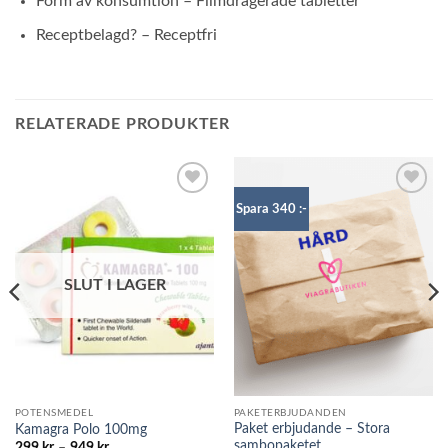
Form av konsumtion – Filmdragerade tabletter
Receptbelagd? – Receptfri
RELATERADE PRODUKTER
Add to
Add to
Spara 340 :-
wishlist
wishlist
SLUT I LAGER
POTENSMEDEL
PAKETERBJUDANDEN
Paket erbjudande – Stora
Kamagra Polo 100mg
sambopaketet
Prisintervall: