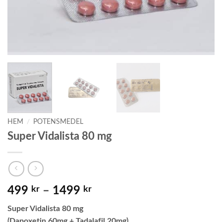
HEM
/
POTENSMEDEL
Super Vidalista 80 mg
Prisintervall:
499
kr
–
1499
kr
499 kr
Super Vidalista 80 mg
till
(Dapoxetin 60mg + Tadalafil 20mg)