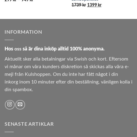
299
kr
–
949
kr
299 kr
Det
Det
1739
kr
1399
kr
till
ursprungliga
nuvarande
949 kr
priset
priset
var:
är:
1739 kr.
1399 kr.
INFORMATION
Hos
oss
så är dina inköp alltid 100% anonyma.
Aktuellt sker alla betalningar via Swish och kort. Eftersom
vi månar om våra kunders diskretion så skickas alla våra e-
mejl från Kulshoppen. Om du inte har fått något i din
inkorg inom 10 minuter efter din beställning, vänligen kolla i
din spambox.
SENASTE ARTIKLAR