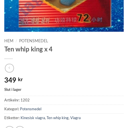
HEM
/
POTENSMEDEL
Ten whip king x 4
349
kr
Slut i lager
Artikelnr:
1202
Kategori:
Potensmedel
Etiketter:
Kinesisk viagra
,
Ten whip king
,
Viagra