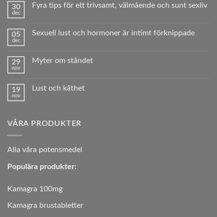
till
Fyra tips för ett trivsamt, välmående och sunt sexliv
30
Vad
dec
är
Inga
erektil
kommentarer
dysfunktion?
till
Sexuell lust och hormoner är intimt förknippade
05
Fyra
dec
tips
Inga
för
kommentarer
ett
till
trivsamt,
Myter om ståndet
29
Sexuell
välmående
nov
lust
Inga
och
och
kommentarer
sunt sexliv
hormoner
till
är
Lust och kåthet
19
Myter
intimt
nov
om
Inga
förknippade
ståndet
kommentarer
till
Lust
VÅRA PRODUKTER
och
kåthet
A
lla våra potensmedel
Populära produkter:
Kamagra 100mg
Kamagra brustabletter