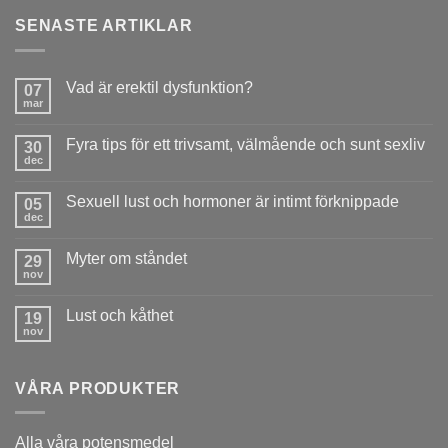
SENASTE ARTIKLAR
Vad är erektil dysfunktion?
07
mar
Inga
kommentarer
till
Fyra tips för ett trivsamt, välmående och sunt sexliv
30
Vad
är
dec
Inga
erektil
kommentarer
dysfunktion?
till
Sexuell lust och hormoner är intimt förknippade
05
Fyra
tips
dec
Inga
för
kommentarer
ett
till
trivsamt,
Myter om ståndet
29
Sexuell
välmående
lust
nov
Inga
och
och
kommentarer
sunt sexliv
hormoner
till
är
Lust och kåthet
19
Myter
intimt
om
nov
Inga
förknippade
ståndet
kommentarer
till
Lust
VÅRA PRODUKTER
och
kåthet
A
lla våra potensmedel