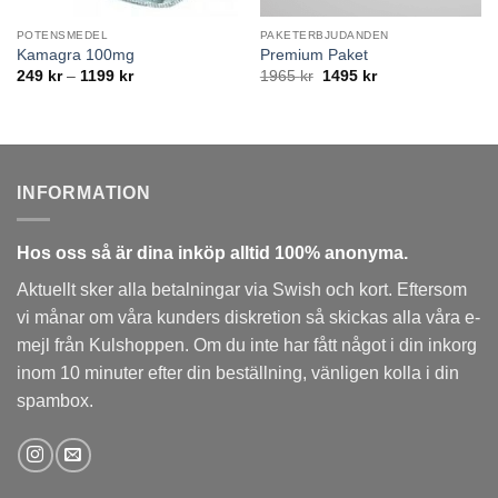
POTENSMEDEL
PAKETERBJUDANDEN
Kamagra 100mg
Premium Paket
Prisintervall:
Det
Det
249
kr
–
1199
kr
1965
kr
1495
kr
249 kr
ursprungliga
nuvarande
till
priset
priset
1199 kr
var:
är:
1965 kr.
1495 kr.
INFORMATION
Hos
oss
så är dina inköp alltid 100% anonyma.
Aktuellt sker alla betalningar via Swish och kort. Eftersom
vi månar om våra kunders diskretion så skickas alla våra e-
mejl från Kulshoppen. Om du inte har fått något i din inkorg
inom 10 minuter efter din beställning, vänligen kolla i din
spambox.