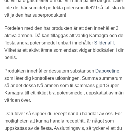
du vill få orgasm eller om du vill hålla på lite längre. Låter
inte det här som det perfekta potensmedlet? I så fall ska du
välja den här superprodukten!
Fördelen med den här produkten är att den innehåller 2
aktiva ämnen. Då kan tilläggas att vanlig Kamagra och de
flesta andra potensmedel enbart innehåller
Sildenafil.
Vilket är ett aktivt ämne som endast vidgar blodkärlen i din
penis.
Produkten innehåller dessutom substansen
Dapoxetine
,
som låter dig kontrollera utlösningen. Summa summarum
så är det dessa två ämnen som tillsammans gjort Super
Kamagra till ett riktigt bra potensmedel, uppskattat av män
världen över.
Därutöver så slipper du recept när du handlar av oss. För
möjligheten att kunna handla receptfritt, är något som
uppskattas av de flesta. Avslutningsvis, så tycker vi att du