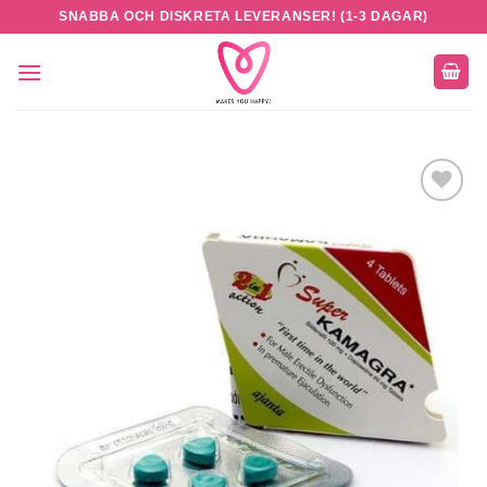
Skip
SNABBA OCH DISKRETA LEVERANSER! (1-3 DAGAR)
to
content
Add to
wishlist