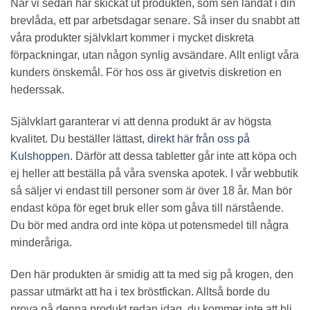
När vi sedan har skickat ut produkten, som sen landat i din
brevlåda, ett par arbetsdagar senare. Så inser du snabbt att
våra produkter självklart kommer i mycket diskreta
förpackningar, utan någon synlig avsändare. Allt enligt våra
kunders önskemål. För hos oss är givetvis diskretion en
hederssak.
Självklart garanterar vi att denna produkt är av högsta
kvalitet. Du beställer lättast,
direkt här från oss på
Kulshoppen.
Därför att dessa tabletter går inte att köpa och
ej heller att beställa på våra svenska apotek. I vår webbutik
så säljer vi endast till personer som är över 18 år. Man bör
endast köpa för eget bruk eller som gåva till närstående.
Du bör med andra ord inte köpa ut potensmedel till några
minderåriga.
Den här produkten är smidig att ta med sig på krogen, den
passar utmärkt att ha i tex bröstfickan. Alltså borde du
prova på denna produkt redan idag, du kommer inte att bli