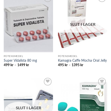
Add to
Add to
wishlist
wishlist
SLUT I LAGER
POTENSMEDEL
POTENSMEDEL
Super Vidalista 80 mg
Kamagra Caffe Mocha Oral Jelly
Prisintervall:
Prisintervall:
499
kr
–
1499
kr
495
kr
–
1395
kr
499 kr
495 kr
till
till
1499 kr
1395 kr
Add to
Add to
wishlist
wishlist
SLUT I LAGER