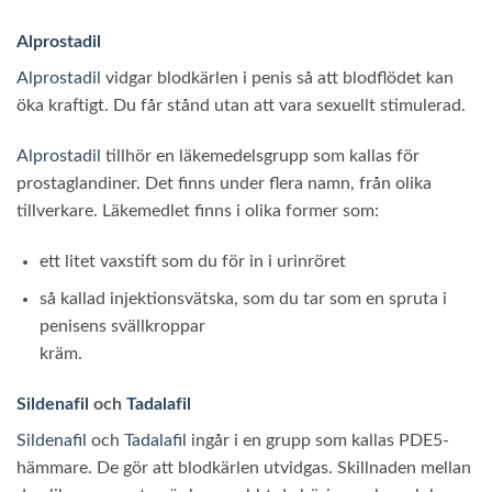
Alprostadil
Alprostadil
vidgar blodkärlen i penis så att blodflödet kan
öka kraftigt. Du får stånd utan att vara sexuellt stimulerad.
Alprostadil
tillhör en läkemedelsgrupp som kallas för
prostaglandiner. Det finns under flera namn, från olika
tillverkare. Läkemedlet finns i olika former som:
ett litet vaxstift som du för in i urinröret
så kallad injektionsvätska, som du tar som en spruta i
penisens svällkroppar
kräm.
Sildenafil
och
Tadalafil
Sildenafil
och
Tadalafil
ingår i en grupp som kallas PDE5-
hämmare. De gör att blodkärlen utvidgas. Skillnaden mellan