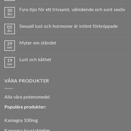
kommentarer
till
Fyra tips för ett trivsamt, välmående och sunt sexliv
30
Vad
dec
är
Inga
erektil
kommentarer
dysfunktion?
till
Sexuell lust och hormoner är intimt förknippade
05
Fyra
dec
tips
Inga
för
kommentarer
ett
till
trivsamt,
Myter om ståndet
29
Sexuell
välmående
nov
lust
Inga
och
och
kommentarer
sunt sexliv
hormoner
till
är
Lust och kåthet
19
Myter
intimt
nov
om
Inga
förknippade
ståndet
kommentarer
till
Lust
VÅRA PRODUKTER
och
kåthet
A
lla våra potensmedel
Populära produkter:
Kamagra 100mg
Kamagra brustabletter