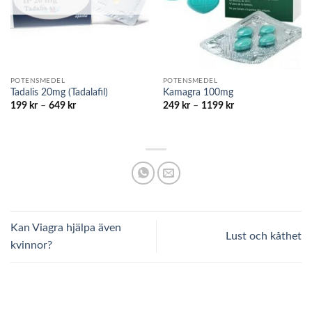
POTENSMEDEL
POTENSMEDEL
Tadalis 20mg (Tadalafil)
Kamagra 100mg
Prisintervall:
Prisintervall:
199
kr
–
649
kr
249
kr
–
1199
kr
199 kr
249 kr
till
till
649 kr
1199 kr
Kan Viagra hjälpa även
Lust och kåthet
kvinnor?