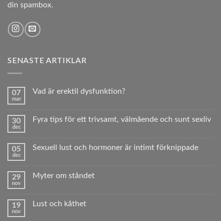
din spambox.
SENASTE ARTIKLAR
Vad är erektil dysfunktion?
07
mar
Inga
kommentarer
till
Fyra tips för ett trivsamt, välmående och sunt sexliv
30
Vad
dec
är
Inga
erektil
kommentarer
dysfunktion?
till
Sexuell lust och hormoner är intimt förknippade
05
Fyra
dec
tips
Inga
för
kommentarer
ett
till
trivsamt,
Myter om ståndet
29
Sexuell
välmående
nov
lust
Inga
och
och
kommentarer
sunt sexliv
hormoner
till
är
Lust och kåthet
19
Myter
intimt
nov
om
Inga
förknippade
ståndet
kommentarer