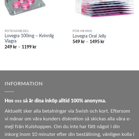
POTENSMEDEL
FÖR HENNE
Lovegra 100mg – Kvinnlig
Lovegra Oral Jelly
Viagra
Prisintervall:
549
kr
–
1495
kr
549 kr
Prisintervall:
249
kr
–
1199
kr
till
249 kr
1495 kr
till
1199 kr
INFORMATION
Hos
oss
så är dina inköp alltid 100% anonyma.
Aktuellt sker alla betalningar via Swish och kort. Eftersom
vi månar om våra kunders diskretion så skickas alla våra e-
mejl från Kulshoppen. Om du inte har fått något i din
inkorg inom 10 minuter efter din beställning, vänligen kolla i