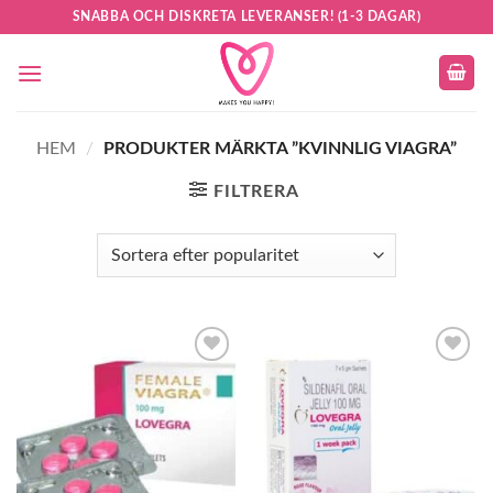
Skip
SNABBA OCH DISKRETA LEVERANSER! (1-3 DAGAR)
to
content
HEM
/
PRODUKTER MÄRKTA ”KVINNLIG VIAGRA”
FILTRERA
Add to
Add to
wishlist
wishlist