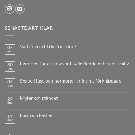
SENASTE ARTIKLAR
Vad är erektil dysfunktion?
07
mar
Inga
kommentarer
till
Fyra tips för ett trivsamt, välmående och sunt sexliv
30
Vad
dec
är
Inga
erektil
kommentarer
dysfunktion?
till
Sexuell lust och hormoner är intimt förknippade
05
Fyra
dec
tips
Inga
för
kommentarer
ett
till
trivsamt,
Myter om ståndet
29
Sexuell
välmående
nov
lust
Inga
och
och
kommentarer
sunt sexliv
hormoner
till
är
Lust och kåthet
19
Myter
intimt
nov
om
Inga
förknippade
ståndet
kommentarer
till
Lust