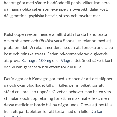
har att göra med sämre blodflöde till penis, vilket kan bero
på många olika saker som exempelvis övervikt, dålig kost,
dålig motion, psykiska besvär, stress och mycket mer.
Kulshoppen rekommenderar alltid att i första hand prata
om problemen och försöka vara öppna i er relation med att
prata om det. Vi rekommenderar sedan att försöka ändra på
kost och minska stress. Sedan rekommenderar vi givetvis
att prova
Kamagra 100mg
eller
Viagra
, det är ett säkert kort
och vi kan garantera bra effekt för din kille.
Det Viagra och Kamagra gör med kroppen är att det släpper
på och ökar blodflödet till din killes penis, vilket gör att
stånd enklare kan uppnås. Givetvis behöver man ha en viss
stimulans och upphetsning för att nå maximal effekt, men
dessa mediciner borde hjälpa någorlunda. Prova att beställa
hem ett par tabletter för att testa med din kille.
Du kan