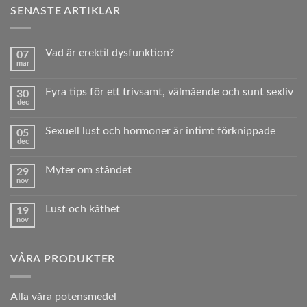
SENASTE ARTIKLAR
Vad är erektil dysfunktion?
07
mar
Inga
kommentarer
till
Fyra tips för ett trivsamt, välmående och sunt sexliv
30
Vad
dec
är
Inga
erektil
kommentarer
dysfunktion?
till
Sexuell lust och hormoner är intimt förknippade
05
Fyra
dec
tips
Inga
för
kommentarer
ett
till
trivsamt,
Myter om ståndet
29
Sexuell
välmående
nov
lust
Inga
och
och
kommentarer
sunt sexliv
hormoner
till
är
Lust och kåthet
19
Myter
intimt
nov
om
Inga
förknippade
ståndet
kommentarer
till
Lust
VÅRA PRODUKTER
och
kåthet
A
lla våra potensmedel