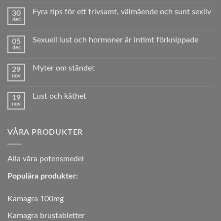
kommentarer
till
Fyra tips för ett trivsamt, välmående och sunt sexliv
30
Vad
dec
är
Inga
erektil
kommentarer
dysfunktion?
till
Sexuell lust och hormoner är intimt förknippade
05
Fyra
dec
tips
Inga
för
kommentarer
ett
till
trivsamt,
Myter om ståndet
29
Sexuell
välmående
nov
lust
Inga
och
och
kommentarer
sunt sexliv
hormoner
till
är
Lust och kåthet
19
Myter
intimt
nov
om
Inga
förknippade
ståndet
kommentarer
till
Lust
VÅRA PRODUKTER
och
kåthet
A
lla våra potensmedel
Populära produkter:
Kamagra 100mg
Kamagra brustabletter