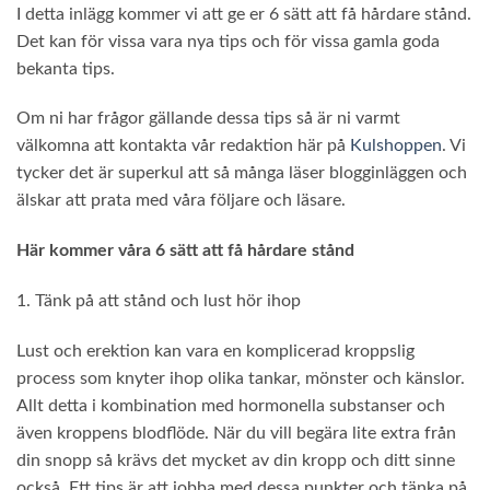
I detta inlägg kommer vi att ge er 6 sätt att få hårdare stånd.
Det kan för vissa vara nya tips och för vissa gamla goda
bekanta tips.
Om ni har frågor gällande dessa tips så är ni varmt
välkomna att kontakta vår redaktion här på
Kulshoppen
. Vi
tycker det är superkul att så många läser blogginläggen och
älskar att prata med våra följare och läsare.
Här kommer våra 6 sätt att få hårdare stånd
1. Tänk på att stånd och lust hör ihop
Lust och erektion kan vara en komplicerad kroppslig
process som knyter ihop olika tankar, mönster och känslor.
Allt detta i kombination med hormonella substanser och
även kroppens blodflöde. När du vill begära lite extra från
din snopp så krävs det mycket av din kropp och ditt sinne
också. Ett tips är att jobba med dessa punkter och tänka på