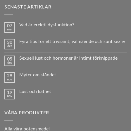
SENASTE ARTIKLAR
Vad är erektil dysfunktion?
07
mar
Inga
kommentarer
till
Fyra tips för ett trivsamt, välmående och sunt sexliv
30
Vad
dec
är
Inga
erektil
kommentarer
dysfunktion?
till
Sexuell lust och hormoner är intimt förknippade
05
Fyra
dec
tips
Inga
för
kommentarer
ett
till
trivsamt,
Myter om ståndet
29
Sexuell
välmående
nov
lust
Inga
och
och
kommentarer
sunt sexliv
hormoner
till
är
Lust och kåthet
19
Myter
intimt
nov
om
Inga
förknippade
ståndet
kommentarer
till
Lust
VÅRA PRODUKTER
och
kåthet
A
lla våra potensmedel