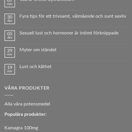
07
mar
Inga
kommentarer
till
Fyra tips för ett trivsamt, välmående och sunt sexliv
30
Vad
dec
är
Inga
erektil
kommentarer
dysfunktion?
till
Sexuell lust och hormoner är intimt förknippade
05
Fyra
dec
tips
Inga
för
kommentarer
ett
till
trivsamt,
Myter om ståndet
29
Sexuell
välmående
nov
lust
Inga
och
och
kommentarer
sunt sexliv
hormoner
till
är
Lust och kåthet
19
Myter
intimt
nov
om
Inga
förknippade
ståndet
kommentarer
till
Lust
VÅRA PRODUKTER
och
kåthet
A
lla våra potensmedel
Populära produkter:
Kamagra 100mg