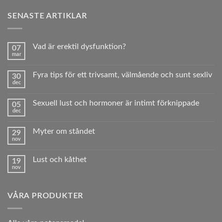
SENASTE ARTIKLAR
Vad är erektil dysfunktion?
07
mar
Inga
kommentarer
till
Fyra tips för ett trivsamt, välmående och sunt sexliv
30
Vad
dec
är
Inga
erektil
kommentarer
dysfunktion?
till
Sexuell lust och hormoner är intimt förknippade
05
Fyra
dec
tips
Inga
för
kommentarer
ett
till
trivsamt,
Myter om ståndet
29
Sexuell
välmående
nov
lust
Inga
och
och
kommentarer
sunt sexliv
hormoner
till
är
Lust och kåthet
19
Myter
intimt
nov
om
Inga
förknippade
ståndet
kommentarer
till
Lust
VÅRA PRODUKTER
och
kåthet