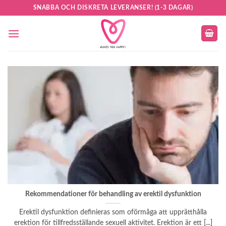
Skip
SNABBA OCH DISKRETA LEVERANSER! (1-3 DAGAR)
to
content
Rekommendationer för behandling av erektil dysfunktion
Erektil dysfunktion definieras som oförmåga att upprätthålla
erektion för tillfredsställande sexuell aktivitet. Erektion är ett [...]