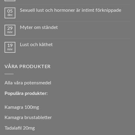
erektil
kommentarer
dysfunktion?
till
Sexuell lust och hormoner är intimt förknippade
05
Fyra
dec
tips
Inga
för
kommentarer
ett
till
trivsamt,
Myter om ståndet
29
Sexuell
välmående
nov
lust
Inga
och
och
kommentarer
sunt sexliv
hormoner
till
är
Lust och kåthet
19
Myter
intimt
nov
om
Inga
förknippade
ståndet
kommentarer
till
Lust
VÅRA PRODUKTER
och
kåthet
A
lla våra potensmedel
Populära produkter:
Kamagra 100mg
Kamagra brustabletter
Tadalafil 20mg