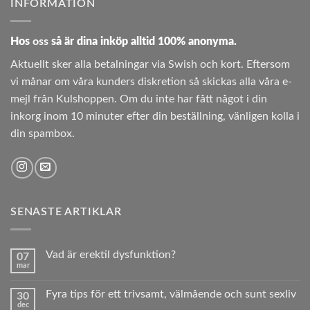
INFORMATION
Hos
oss
så är dina inköp alltid 100% anonyma.
Aktuellt sker alla betalningar via Swish och kort. Eftersom
vi månar om våra kunders diskretion så skickas alla våra e-
mejl från Kulshoppen. Om du inte har fått något i din
inkorg inom 10 minuter efter din beställning, vänligen kolla i
din spambox.
SENASTE ARTIKLAR
Vad är erektil dysfunktion?
07
mar
Inga
kommentarer
till
Fyra tips för ett trivsamt, välmående och sunt sexliv
30
Vad
dec
är
Inga