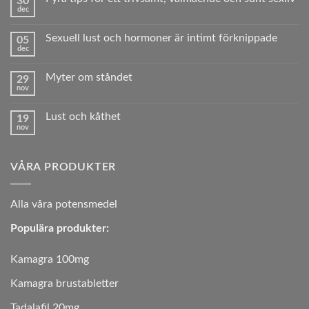
30
Vad
dec
är
Inga
erektil
kommentarer
dysfunktion?
till
Sexuell lust och hormoner är intimt förknippade
05
Fyra
dec
tips
Inga
för
kommentarer
ett
till
trivsamt,
Myter om ståndet
29
Sexuell
välmående
nov
lust
Inga
och
och
kommentarer
sunt sexliv
hormoner
till
är
Lust och kåthet
19
Myter
intimt
nov
om
Inga
förknippade
ståndet
kommentarer
till
Lust
VÅRA PRODUKTER
och
kåthet
A
lla våra potensmedel
Populära produkter:
Kamagra 100mg
Kamagra brustabletter
Tadalafil 20mg