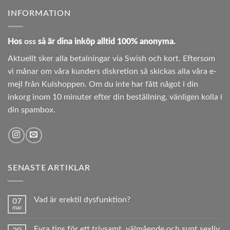
INFORMATION
Hos
oss
så är dina inköp alltid 100% anonyma.
Aktuellt sker alla betalningar via Swish och kort. Eftersom
vi månar om våra kunders diskretion så skickas alla våra e-
mejl från Kulshoppen. Om du inte har fått något i din
inkorg inom 10 minuter efter din beställning, vänligen kolla i
din spambox.
SENASTE ARTIKLAR
Vad är erektil dysfunktion?
07
mar
Inga
kommentarer
till
Fyra tips för ett trivsamt, välmående och sunt sexliv