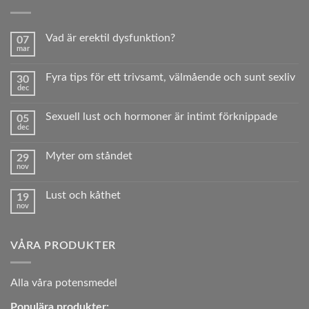
Vad är erektil dysfunktion?
07
mar
Inga
kommentarer
till
Fyra tips för ett trivsamt, välmående och sunt sexliv
30
Vad
dec
är
Inga
erektil
kommentarer
dysfunktion?
till
Sexuell lust och hormoner är intimt förknippade
05
Fyra
dec
tips
Inga
för
kommentarer
ett
till
trivsamt,
Myter om ståndet
29
Sexuell
välmående
nov
lust
Inga
och
och
kommentarer
sunt sexliv
hormoner
till
är
Lust och kåthet
19
Myter
intimt
nov
om
Inga
förknippade
ståndet
kommentarer
till
Lust
VÅRA PRODUKTER
och
kåthet
A
lla våra potensmedel
Populära produkter: