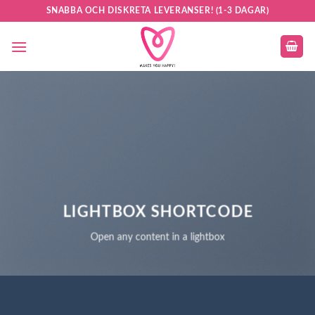
Skip
SNABBA OCH DISKRETA LEVERANSER! (1-3 DAGAR)
to
content
LIGHTBOX SHORTCODE
Open any content in a lightbox