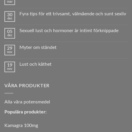
mar
Inga
kommentarer
till
Fyra tips för ett trivsamt, välmående och sunt sexliv
30
Vad
dec
är
Inga
erektil
kommentarer
dysfunktion?
till
Sexuell lust och hormoner är intimt förknippade
05
Fyra
dec
tips
Inga
för
kommentarer
ett
till
trivsamt,
Myter om ståndet
29
Sexuell
välmående
nov
lust
Inga
och
och
kommentarer
sunt sexliv
hormoner
till
är
Lust och kåthet
19
Myter
intimt
nov
om
Inga
förknippade
ståndet
kommentarer
till
Lust
VÅRA PRODUKTER
och
kåthet
A
lla våra potensmedel
Populära produkter:
Kamagra 100mg