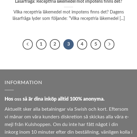
Läsarfråga: Receptfria läkemedel mot impotens finns det?
Vilka receptfria läkemedel mot impotens finns det? Dagens
läsarfråga lyder som följande: ”Vilka receptfria läkemedel [...]
1
2
3
4
5
INFORMATION
Hos
oss
så är dina inköp alltid 100% anonyma.
Aktuellt sker alla betalningar via Swish och kort. Eftersom
vi månar om våra kunders diskretion så skickas alla våra e-
mejl från Kulshoppen. Om du inte har fått något i din
inkorg inom 10 minuter efter din beställning, vänligen kolla i