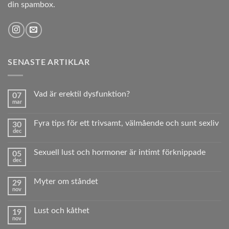
din spambox.
SENASTE ARTIKLAR
Vad är erektil dysfunktion?
07
mar
Inga
kommentarer
till
Fyra tips för ett trivsamt, välmående och sunt sexliv
30
Vad
dec
är
Inga
erektil
kommentarer
dysfunktion?
till
Sexuell lust och hormoner är intimt förknippade
05
Fyra
dec
tips
Inga
för
kommentarer
ett
till
trivsamt,
Myter om ståndet
29
Sexuell
välmående
nov
lust
Inga
och
och
kommentarer
sunt sexliv
hormoner
till
är
Lust och kåthet
19
Myter
intimt
nov
om
Inga
förknippade
ståndet
kommentarer